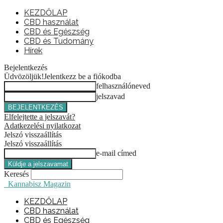
KEZDŐLAP
CBD használat
CBD és Egészség
CBD és Tudomány
Hírek
Bejelentkezés
Üdvözöljük!
Jelentkezz be a fiókodba
felhasználóneved
jelszavad
Elfelejtette a jelszavát?
Adatkezelési nyilatkozat
Jelszó visszaállítás
Jelszó visszaállítás
e-mail címed
Keresés
Kannabisz Magazin
KEZDŐLAP
CBD használat
CBD és Egészség