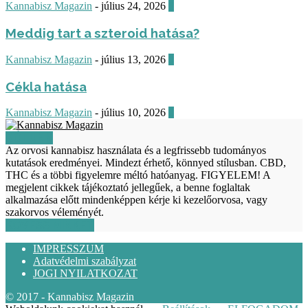
Kannabisz Magazin
-
július 24, 2026
0
Meddig tart a szteroid hatása?
Kannabisz Magazin
-
július 13, 2026
0
Cékla hatása
Kannabisz Magazin
-
július 10, 2026
0
RÓLUNK
Az orvosi kannabisz használata és a legfrissebb tudományos
kutatások eredményei. Mindezt érhető, könnyed stílusban. CBD,
THC és a többi figyelemre méltó hatóanyag. FIGYELEM! A
megjelent cikkek tájékoztató jellegűek, a benne foglaltak
alkalmazása előtt mindenképpen kérje ki kezelőorvosa, vagy
szakorvos véleményét.
KÖVESS MINKET
IMPRESSZUM
Adatvédelmi szabályzat
JOGI NYILATKOZAT
© 2017 - Kannabisz Magazin