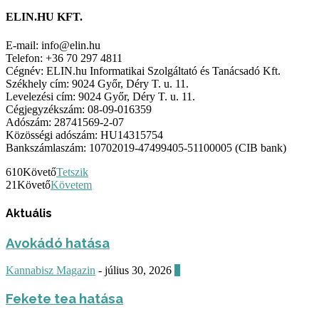
ELIN.HU KFT.
E-mail: info@elin.hu
Telefon: +36 70 297 4811
Cégnév: ELIN.hu Informatikai Szolgáltató és Tanácsadó Kft.
Székhely cím: 9024 Győr, Déry T. u. 11.
Levelezési cím: 9024 Győr, Déry T. u. 11.
Cégjegyzékszám: 08-09-016359
Adószám: 28741569-2-07
Közösségi adószám: HU14315754
Bankszámlaszám: 10702019-47499405-51100005 (CIB bank)
610
Követő
Tetszik
21
Követő
Követem
Aktuális
Avokádó hatása
Kannabisz Magazin
-
július 30, 2026
0
Fekete tea hatása