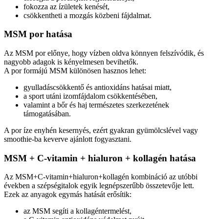
fokozza az ízületek kenését,
csökkentheti a mozgás közbeni fájdalmat.
MSM por hatása
Az MSM por előnye, hogy vízben oldva könnyen felszívódik, és
nagyobb adagok is kényelmesen bevihetők.
A por formájú MSM különösen hasznos lehet:
gyulladáscsökkentő és antioxidáns hatásai miatt,
a sport utáni izomfájdalom csökkentésében,
valamint a bőr és haj természetes szerkezetének
támogatásában.
A por íze enyhén kesernyés, ezért gyakran gyümölcslével vagy
smoothie-ba keverve ajánlott fogyasztani.
MSM + C-vitamin + hialuron + kollagén hatása
Az MSM+C-vitamin+hialuron+kollagén kombináció az utóbbi
években a szépségitalok egyik legnépszerűbb összetevője lett.
Ezek az anyagok egymás hatását erősítik:
az MSM segíti a kollagéntermelést,