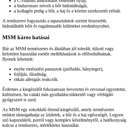
a C-vitamin antioxidáns védelmet nyújt,
a hialuronsav növeli a bőr hidratáltságát,
a kollagén pedig a bőr, a haj és a köröm szerkezetét erősíti.
A rendszeres fogyasztás a tapasztalatok szerint feszesebb,
hidratáltabb bőrt és rugalmasabb ízületeket eredményezhet.
MSM káros hatásai
Bár az MSM természetes és általában jól tolerált, túlzott vagy
helytelen használat esetén mellékhatások is előfordulhatnak.
Ilyenek lehetnek:
enyhe emésztési panaszok (puffadás, hányinger),
fejfájás, fáradtság,
ritkán allergiás reakciók.
Érdemes a kiegészítőt fokozatosan bevezetni és orvossal egyeztetni,
különösen, ha valaki más gyulladáscsökkentő vagy vérhígító
gyógyszert is szed.
Az MSM egy sokoldalú étrend-kiegészítő, amely természetes
módon támogathatja az ízületek, a bőr és a haj egészségét. Legyen
szó kapszuláról, porról vagy komplex készítményről, a hatékonyság
kulcsa a rendszeres, mértékletes használat.