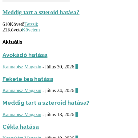
Meddig tart a szteroid hatása?
610
Követő
Tetszik
21
Követő
Követem
Aktuális
Avokádó hatása
Kannabisz Magazin
-
július 30, 2026
0
Fekete tea hatása
Kannabisz Magazin
-
július 24, 2026
0
Meddig tart a szteroid hatása?
Kannabisz Magazin
-
július 13, 2026
0
Cékla hatása