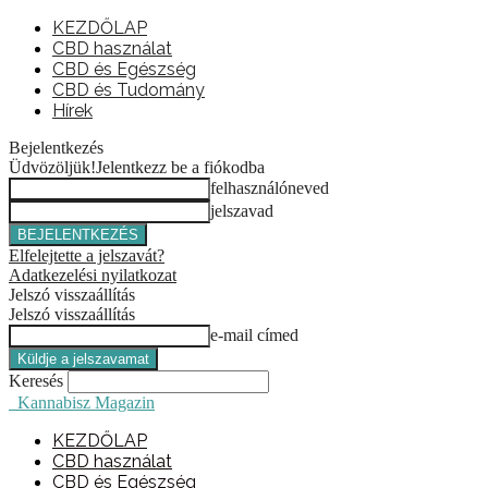
KEZDŐLAP
CBD használat
CBD és Egészség
CBD és Tudomány
Hírek
Bejelentkezés
Üdvözöljük!
Jelentkezz be a fiókodba
felhasználóneved
jelszavad
Elfelejtette a jelszavát?
Adatkezelési nyilatkozat
Jelszó visszaállítás
Jelszó visszaállítás
e-mail címed
Keresés
Kannabisz Magazin
KEZDŐLAP
CBD használat
CBD és Egészség