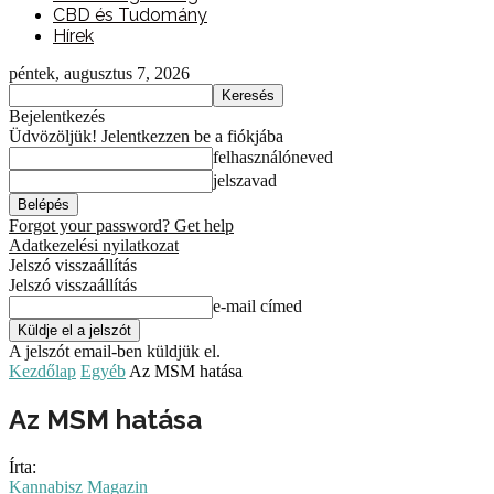
CBD és Tudomány
Hírek
péntek, augusztus 7, 2026
Bejelentkezés
Üdvözöljük! Jelentkezzen be a fiókjába
felhasználóneved
jelszavad
Forgot your password? Get help
Adatkezelési nyilatkozat
Jelszó visszaállítás
Jelszó visszaállítás
e-mail címed
A jelszót email-ben küldjük el.
Kezdőlap
Egyéb
Az MSM hatása
Az MSM hatása
Írta:
Kannabisz Magazin