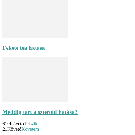
Fekete tea hatása
Meddig tart a szteroid hatása?
610
Követő
Tetszik
21
Követő
Követem