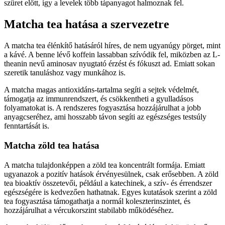
szüret előtt, így a levelek több tápanyagot halmoznak fel.
Matcha tea hatása a szervezetre
A matcha tea élénkítő hatásáról híres, de nem ugyanúgy pörget, mint
a kávé. A benne lévő koffein lassabban szívódik fel, miközben az L-
theanin nevű aminosav nyugtató érzést és fókuszt ad. Emiatt sokan
szeretik tanuláshoz vagy munkához is.
A matcha magas antioxidáns-tartalma segíti a sejtek védelmét,
támogatja az immunrendszert, és csökkentheti a gyulladásos
folyamatokat is. A rendszeres fogyasztása hozzájárulhat a jobb
anyagcseréhez, ami hosszabb távon segíti az egészséges testsúly
fenntartását is.
Matcha zöld tea hatása
A matcha tulajdonképpen a zöld tea koncentrált formája. Emiatt
ugyanazok a pozitív hatások érvényesülnek, csak erősebben. A zöld
tea bioaktív összetevői, például a katechinek, a szív- és érrendszer
egészségére is kedvezően hathatnak. Egyes kutatások szerint a zöld
tea fogyasztása támogathatja a normál koleszterinszintet, és
hozzájárulhat a vércukorszint stabilabb működéséhez.