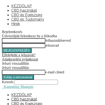
KEZDŐLAP
CBD használat
CBD és Egészség
CBD és Tudomány
Hírek
Bejelentkezés
Üdvözöljük!
Jelentkezz be a fiókodba
felhasználóneved
jelszavad
Elfelejtette a jelszavát?
Adatkezelési nyilatkozat
Jelszó visszaállítás
Jelszó visszaállítás
e-mail címed
Keresés
Kannabisz Magazin
KEZDŐLAP
CBD használat
CBD és Egészség