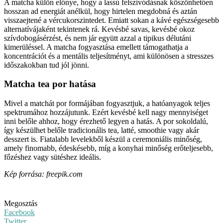
A matcha külön előnye, hogy a lassú felszívódásnak köszönhetően
hosszan ad energiát anélkül, hogy hirtelen megdobná és aztán
visszaejtené a vércukorszintedet. Emiatt sokan a kávé egészségesebb
alternatívájaként tekintenek rá. Kevésbé savas, kevésbé okoz
szívdobogásérzést, és nem jár együtt azzal a tipikus délutáni
kimerüléssel. A matcha fogyasztása emellett támogathatja a
koncentrációt és a mentális teljesítményt, ami különösen a stresszes
időszakokban tud jól jönni.
Matcha tea por hatása
Mivel a matchát por formájában fogyasztjuk, a hatóanyagok teljes
spektrumához hozzájutunk. Ezért kevésbé kell nagy mennyiséget
inni belőle ahhoz, hogy érezhető legyen a hatás. A por sokoldalú,
így készülhet belőle tradicionális tea, latté, smoothie vagy akár
desszert is. Fiatalabb levelekből készül a ceremoniális minőség,
amely finomabb, édeskésebb, míg a konyhai minőség erőteljesebb,
főzéshez vagy sütéshez ideális.
Kép forrása: freepik.com
Megosztás
Facebook
Twitter