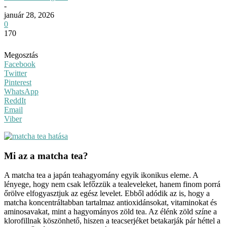
-
január 28, 2026
0
170
Megosztás
Facebook
Twitter
Pinterest
WhatsApp
ReddIt
Email
Viber
Mi az a matcha tea?
A matcha tea a japán teahagyomány egyik ikonikus eleme. A
lényege, hogy nem csak lefőzzük a tealeveleket, hanem finom porrá
őrölve elfogyasztjuk az egész levelet. Ebből adódik az is, hogy a
matcha koncentráltabban tartalmaz antioxidánsokat, vitaminokat és
aminosavakat, mint a hagyományos zöld tea. Az élénk zöld színe a
klorofillnak köszönhető, hiszen a teacserjéket betakarják pár héttel a