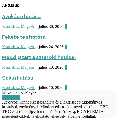
Aktuális
Avokádó hatása
Kannabisz Magazin
-
július 30, 2026
0
Fekete tea hatása
Kannabisz Magazin
-
július 24, 2026
0
Meddig tart a szteroid hatása?
Kannabisz Magazin
-
július 13, 2026
0
Cékla hatása
Kannabisz Magazin
-
július 10, 2026
0
RÓLUNK
Az orvosi kannabisz használata és a legfrissebb tudományos
kutatások eredményei. Mindezt érhető, könnyed stílusban. CBD,
THC és a többi figyelemre méltó hatóanyag. FIGYELEM! A
megjelent cikkek tájékoztató jellegűek, a benne foglaltak