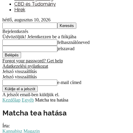
CBD és Tudomány
Hírek
hétfő, augusztus 10, 2026
Bejelentkezés
Üdvözöljük! Jelentkezzen be a fiókjába
felhasználóneved
jelszavad
Forgot your password? Get help
Adatkezelési nyilatkozat
Jelszó visszaállítás
Jelszó visszaállítás
e-mail címed
A jelszót email-ben küldjük el.
Kezdőlap
Egyéb
Matcha tea hatása
Matcha tea hatása
Írta:
Kannabisz Magazin