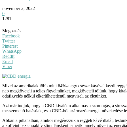
-
november 2, 2022
0
1281
Megosztás
Facebook
Twitter
Pinterest
WhatsApp
ReddIt
Email
Viber
Mivel az amerikaiak több mint 64%-a egy csésze kávéval kezdi reggel
nap megköveteli a teljes figyelmünket, megköveteli tőlünk, hogy kital
odafigyelés nélkül elkerülhetetlenül megviseli az életünket.
Azt már tudjuk, hogy a CBD kiválóan alkalmas a szorongás, a stressz
messzemenő hatásúak, és a CBD-ből származó energia növekedése lehe
Abban a pillanatban, amikor megérezzük a reggeli kávé illatát, testün
a koffeint pszichoaktív stimulánsként ismerik, amely növeli az energ