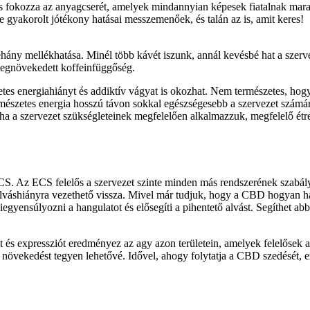
és fokozza az anyagcserét, amelyek mindannyian képesek fiatalnak mara
 gyakorolt ​​jótékony hatásai messzemenőek, és talán az is, amit keres!
ány mellékhatása. Minél több kávét iszunk, annál kevésbé hat a szerve
megnövekedett koffeinfüggőség.
szetes energiahiányt és addiktív vágyat is okozhat. Nem természetes, ho
észetes energia hosszú távon sokkal egészségesebb a szervezet számára
 ha a szervezet szükségleteinek megfelelően alkalmazzuk, megfelelő étre
 Az ECS felelős a szervezet szinte minden más rendszerének szabályozá
z alváshiányra vezethető vissza. Mivel már tudjuk, hogy a CBD hogyan
yensúlyozni a hangulatot és elősegíti a pihentető alvást. Segíthet abban
t és expressziót eredményez az agy azon területein, amelyek felelőse
v növekedést tegyen lehetővé. Idővel, ahogy folytatja a CBD szedését,