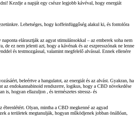
dni! Kezdje a napját egy csésze legjobb kávéval, hogy energiát
zetünkre. Lehetséges, hogy koffeinfüggőség alakul ki, és fontolóra
gy naponta elárasztják az agyat stimulánsokkal – az emberek soha nem
, de ez nem jelenti azt, hogy a kávénak és az eszpresszónak ne lenne
nddel és testmozgással, valamint megfelelő alvással. Ennek ellenére
sáért, beleértve a hangulatot, az energiát és az alvást. Gyakran, ha
 hat az endokannabinoid rendszerre, logikus, hogy a CBD növekedése
 is, hogyan ellazuljon , és természetes stressz- és
k az ébrenlétért. Olyan, mintha a CBD megkenné az agyad
 ezek a területek megtanulják, hogyan működjenek jobban önállóan,