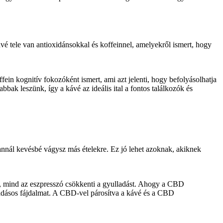
ávé tele van antioxidánsokkal és koffeinnel, amelyekről ismert, hogy
ein kognitív fokozóként ismert, ami azt jelenti, hogy befolyásolhatja
bak leszünk, így a kávé az ideális ital a fontos találkozók és
, annál kevésbé vágysz más ételekre. Ez jó lehet azoknak, akiknek
é, mind az eszpresszó csökkenti a gyulladást. Ahogy a CBD
ulladásos fájdalmat. A CBD-vel párosítva a kávé és a CBD