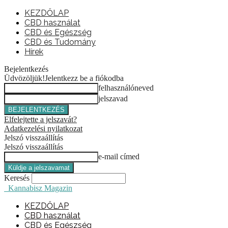
KEZDŐLAP
CBD használat
CBD és Egészség
CBD és Tudomány
Hírek
Bejelentkezés
Üdvözöljük!
Jelentkezz be a fiókodba
felhasználóneved
jelszavad
Elfelejtette a jelszavát?
Adatkezelési nyilatkozat
Jelszó visszaállítás
Jelszó visszaállítás
e-mail címed
Keresés
Kannabisz Magazin
KEZDŐLAP
CBD használat
CBD és Egészség