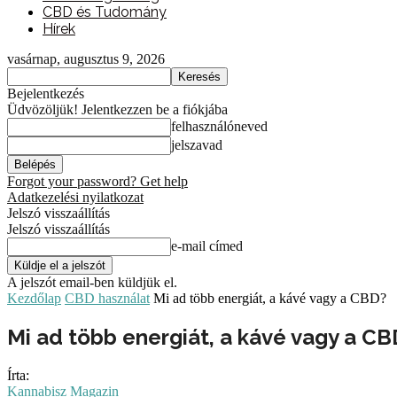
CBD és Tudomány
Hírek
vasárnap, augusztus 9, 2026
Bejelentkezés
Üdvözöljük! Jelentkezzen be a fiókjába
felhasználóneved
jelszavad
Forgot your password? Get help
Adatkezelési nyilatkozat
Jelszó visszaállítás
Jelszó visszaállítás
e-mail címed
A jelszót email-ben küldjük el.
Kezdőlap
CBD használat
Mi ad több energiát, a kávé vagy a CBD?
Mi ad több energiát, a kávé vagy a CB
Írta:
Kannabisz Magazin