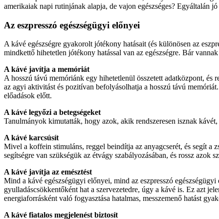
amerikaiak napi rutinjának alapja, de vajon egészséges? Egyáltalán j
Az eszpresszó egészségügyi előnyei
A kávé egészségre gyakorolt ​​jótékony hatásait (és különösen az eszp
mindkettő hihetetlen jótékony hatással van az egészségre. Bár vannak
A kávé javítja a memóriát
A hosszú távú memóriánk egy hihetetlenül összetett adatközpont, és re
az agyi aktivitást és pozitívan befolyásolhatja a hosszú távú memóriát
előadások előtt.
A kávé legyőzi a betegségeket
Tanulmányok kimutatták, hogy azok, akik rendszeresen isznak kávét, 
A kávé karcsúsít
Mivel a koffein stimuláns, reggel beindítja az anyagcserét, és segít a
segítségre van szükségük az étvágy szabályozásában, és rossz azok s
A kávé javítja az emésztést
Mind a kávé egészségügyi előnyei, mind az eszpresszó egészségügyi 
gyulladáscsökkentőként hat a szervezetedre, úgy a kávé is. Ez azt jel
energiaforrásként való fogyasztása hatalmas, messzemenő hatást gyako
A kávé fiatalos megjelenést biztosít