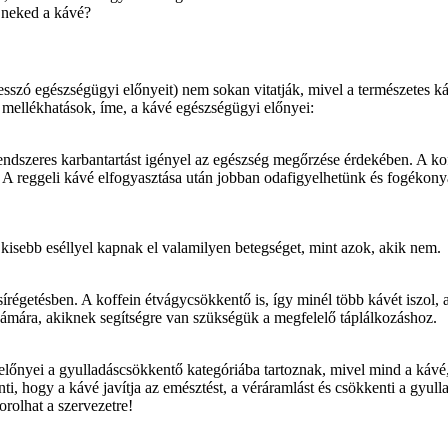
ó neked a kávé?
resszó egészségügyi előnyeit) nem sokan vitatják, mivel a természetes k
 mellékhatások, íme, a kávé egészségügyi előnyei:
ndszeres karbantartást igényel az egészség megőrzése érdekében. A koff
. A reggeli kávé elfogyasztása után jobban odafigyelhetünk és fogékonyab
kisebb eséllyel kapnak el valamilyen betegséget, mint azok, akik nem.
 zsírégetésben. A koffein étvágycsökkentő is, így minél több kávét iszol
zámára, akiknek segítségre van szükségük a megfelelő táplálkozáshoz.
előnyei a gyulladáscsökkentő kategóriába tartoznak, mivel mind a káv
enti, hogy a kávé javítja az emésztést, a véráramlást és csökkenti a gy
rolhat a szervezetre!