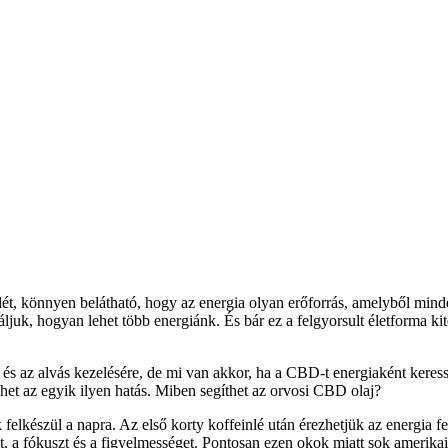
ét, könnyen belátható, hogy az energia olyan erőforrás, amelyből min
áljuk, hogyan lehet több energiánk. És bár ez a felgyorsult életforma k
 és az alvás kezelésére, de mi van akkor, ha a CBD-t energiaként ker
t az egyik ilyen hatás. Miben segíthet az orvosi CBD olaj?
k felkészül a napra. Az első korty koffeinlé után érezhetjük az energi
iát, a fókuszt és a figyelmességet. Pontosan ezen okok miatt sok amerik