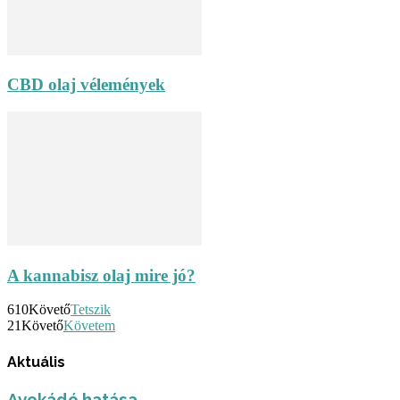
CBD olaj vélemények
A kannabisz olaj mire jó?
610
Követő
Tetszik
21
Követő
Követem
Aktuális
Avokádó hatása