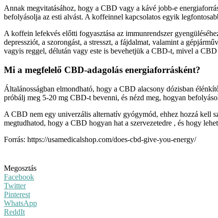
Annak megvitatásához, hogy a CBD vagy a kávé jobb-e energiaforráské
befolyásolja az esti alvást. A koffeinnel kapcsolatos egyik legfontosab
A koffein lefekvés előtti fogyasztása az immunrendszer gyengüléséhe
depressziót, a szorongást, a stresszt, a fájdalmat, valamint a gépjá
vagyis reggel, délután vagy este is bevehetjük a CBD-t, mivel a CBD
Mi a megfelelő CBD-adagolás energiaforrásként?
Általánosságban elmondható, hogy a CBD alacsony dózisban élénkítő, 
próbálj meg 5-20 mg CBD-t bevenni, és nézd meg, hogyan befolyásolja
A CBD nem egy univerzális alternatív gyógymód, ehhez hozzá kell szo
megtudhatod, hogy a CBD hogyan hat a szervezetedre , és hogy lehets
Forrás: https://usamedicalshop.com/does-cbd-give-you-energy/
Megosztás
Facebook
Twitter
Pinterest
WhatsApp
ReddIt