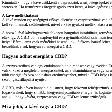
Kimutatták, hogy a kávé csökkenti a depressziót, a májbetegségeket 
szerezzen. Ha természetes öregedésgátló szert keres, a kávé egészségre
A kávé mellékhatásai
A kávé minden egészségügyi előnye ellenére az eszpresszónak van néh
kell venni annak csökkentését, mivel a kávé gyakori mellékhatása a 
A hosszú távú kávéfogyasztás fokozott hangulati instabilitást, termé
éltek így. A CBD-ből, a napfényből és a gyümölcsökből származó term
helye! Bármi, amit csak mértékkel használunk, jótékony hatású lehet,
beszéljünk arról, hogyan ad energiát a CBD.
Hogyan adhat energiát a CBD?
A szervezetedben van egy endokannabinoid rendszer vagy röviden ECS.
valaki küzd a megfelelő energiaszinttel, az a vitaminhiányra vagy a
több energiát és összpontosítást eredményezhet, mivel a CBD képes kieg
szorongáscsillapítást nyújtson.
A CBD, más néven kannabidiol ismert, hogy fokozott fehérjeszintézis
fogaskerekeit, hogy simább, kiegyensúlyozottabb energia- és kognití
anélkül, hogy kávéra, eszpresszóra vagy CBD-re lenne szükségük!
Mi a jobb, a kávé vagy a CBD?