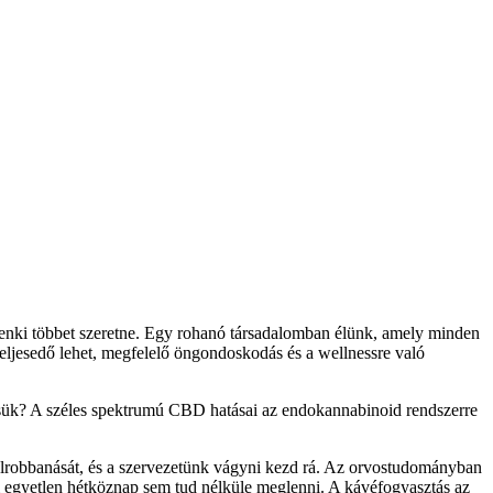
denki többet szeretne. Egy rohanó társadalomban élünk, amely minden
iteljesedő lehet, megfelelő öngondoskodás és a wellnessre való
essük? A széles spektrumú CBD hatásai az endokannabinoid rendszerre
a felrobbanását, és a szervezetünk vágyni kezd rá. Az orvostudományban
ai egyetlen hétköznap sem tud nélküle meglenni. A kávéfogyasztás az