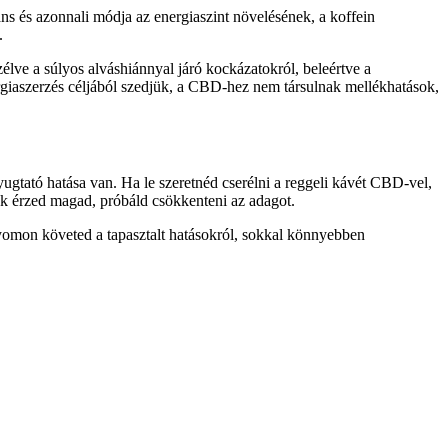
s és azonnali módja az energiaszint növelésének, a koffein
.
lve a súlyos alváshiánnyal járó kockázatokról, beleértve a
ergiaszerzés céljából szedjük, a CBD-hez nem társulnak mellékhatások,
tató hatása van. Ha le szeretnéd cserélni a reggeli kávét CBD-vel,
ak érzed magad, próbáld csökkenteni az adagot.
nyomon követed a tapasztalt hatásokról, sokkal könnyebben