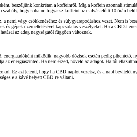
nt, beszéljünk konkrétan a koffeinről. Míg a koffein azonnali stimulán
b szabály, hogy soha ne fogyassz koffeint az elalvás előtti 10 órán belül
z, a nemi vágy csökkenéséhez és súlygyarapodáshoz vezet. Nem is beszé
rművek és gépek üzemeltetésével kapcsolatos veszélyeket. Ha a CBD-t en
 hatásai az adag nagyságától függően változnak.
energiaadóként működik, nagyobb dózisok esetén pedig pihentető, nyug
 az energiaszinted. Ha nem érzed, növeld az adagot. Ha túl ellazultn
kni. Ez azt jelenti, hogy ha CBD naplót vezetsz, és a napi bevitelét 
éges-e a kávé helyett CBD-re váltani.