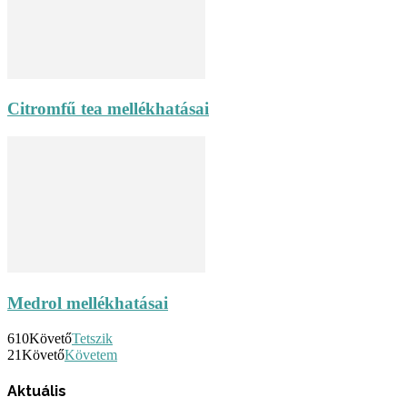
Citromfű tea mellékhatásai
Medrol mellékhatásai
610
Követő
Tetszik
21
Követő
Követem
Aktuális