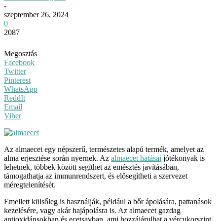
-
szeptember 26, 2024
0
2087
Megosztás
Facebook
Twitter
Pinterest
WhatsApp
ReddIt
Email
Viber
Az almaecet egy népszerű, természetes alapú termék, amelyet az
alma erjesztése során nyernek. Az
almaecet hatásai
jótékonyak is
lehetnek, többek között segíthet az emésztés javításában,
támogathatja az immunrendszert, és elősegítheti a szervezet
méregtelenítését.
Emellett külsőleg is használják, például a bőr ápolására, pattanások
kezelésére, vagy akár hajápolásra is. Az almaecet gazdag
antioxidánsokban és ecetsavban, ami hozzájárulhat a vércukorszint