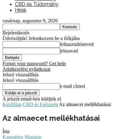
CBD és Tudomány
Hírek
vasárnap, augusztus 9, 2026
Bejelentkezés
Üdvözöljük! Jelentkezzen be a fiókjába
felhasználóneved
jelszavad
Forgot your password? Get help
Adatkezelési nyilatkozat
Jelszó visszaállítás
Jelszó visszaállítás
e-mail címed
A jelszót email-ben küldjük el.
Kezdőlap
CBD és Egészség
Az almaecet mellékhatásai
Az almaecet mellékhatásai
Írta:
Kannabisz Magazin