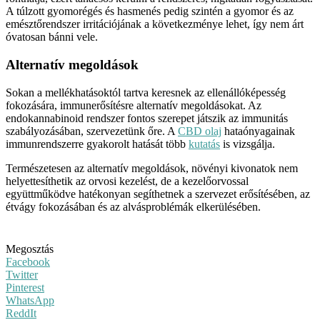
A túlzott gyomorégés és hasmenés pedig szintén a gyomor és az
emésztőrendszer irritációjának a következménye lehet, így nem árt
óvatosan bánni vele.
Alternatív megoldások
Sokan a mellékhatásoktól tartva keresnek az ellenállóképesség
fokozására, immunerősítésre alternatív megoldásokat. Az
endokannabinoid rendszer fontos szerepet játszik az immunitás
szabályozásában, szervezetünk őre. A
CBD olaj
hataónyagainak
immunrendszerre gyakorolt hatását több
kutatás
is vizsgálja.
Természetesen az alternatív megoldások, növényi kivonatok nem
helyettesíthetik az orvosi kezelést, de a kezelőorvossal
együttműködve hatékonyan segíthetnek a szervezet erősítésében, az
étvágy fokozásában és az alvásproblémák elkerülésében.
Megosztás
Facebook
Twitter
Pinterest
WhatsApp
ReddIt