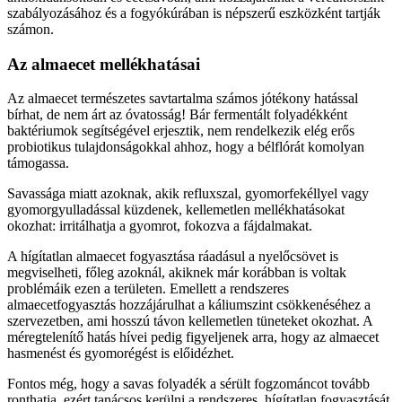
szabályozásához és a fogyókúrában is népszerű eszközként tartják
számon.
Az almaecet mellékhatásai
Az almaecet természetes savtartalma számos jótékony hatással
bírhat, de nem árt az óvatosság! Bár fermentált folyadékként
baktériumok segítségével erjesztik, nem rendelkezik elég erős
probiotikus tulajdonságokkal ahhoz, hogy a bélflórát komolyan
támogassa.
Savassága miatt azoknak, akik refluxszal, gyomorfekéllyel vagy
gyomorgyulladással küzdenek, kellemetlen mellékhatásokat
okozhat: irritálhatja a gyomrot, fokozva a fájdalmakat.
A hígítatlan almaecet fogyasztása ráadásul a nyelőcsövet is
megviselheti, főleg azoknál, akiknek már korábban is voltak
problémáik ezen a területen. Emellett a rendszeres
almaecetfogyasztás hozzájárulhat a káliumszint csökkenéséhez a
szervezetben, ami hosszú távon kellemetlen tüneteket okozhat. A
méregtelenítő hatás hívei pedig figyeljenek arra, hogy az almaecet
hasmenést és gyomorégést is előidézhet.
Fontos még, hogy a savas folyadék a sérült fogzománcot tovább
ronthatja, ezért tanácsos kerülni a rendszeres, hígítatlan fogyasztását.