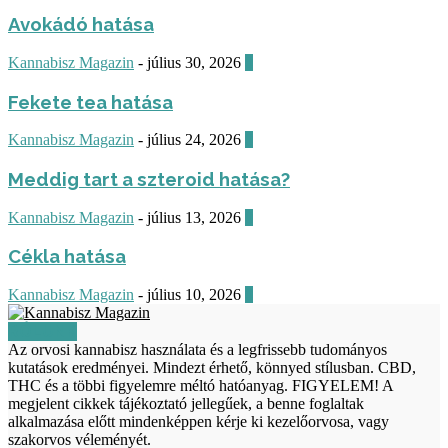
Avokádó hatása
Kannabisz Magazin
-
július 30, 2026
0
Fekete tea hatása
Kannabisz Magazin
-
július 24, 2026
0
Meddig tart a szteroid hatása?
Kannabisz Magazin
-
július 13, 2026
0
Cékla hatása
Kannabisz Magazin
-
július 10, 2026
0
RÓLUNK
Az orvosi kannabisz használata és a legfrissebb tudományos
kutatások eredményei. Mindezt érhető, könnyed stílusban. CBD,
THC és a többi figyelemre méltó hatóanyag. FIGYELEM! A
megjelent cikkek tájékoztató jellegűek, a benne foglaltak
alkalmazása előtt mindenképpen kérje ki kezelőorvosa, vagy
szakorvos véleményét.