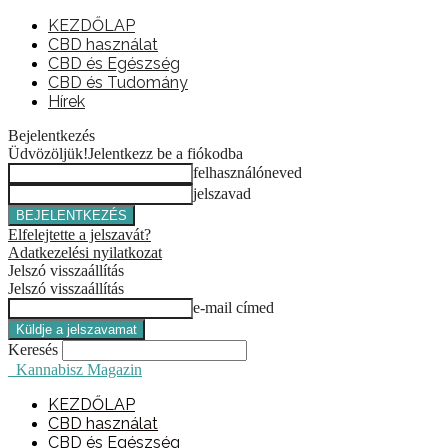
KEZDŐLAP
CBD használat
CBD és Egészség
CBD és Tudomány
Hírek
Bejelentkezés
Üdvözöljük!
Jelentkezz be a fiókodba
felhasználóneved
jelszavad
Elfelejtette a jelszavát?
Adatkezelési nyilatkozat
Jelszó visszaállítás
Jelszó visszaállítás
e-mail címed
Keresés
Kannabisz Magazin
KEZDŐLAP
CBD használat
CBD és Egészség