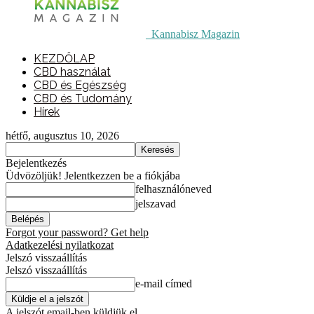
Kannabisz Magazin
KEZDŐLAP
CBD használat
CBD és Egészség
CBD és Tudomány
Hírek
hétfő, augusztus 10, 2026
Bejelentkezés
Üdvözöljük! Jelentkezzen be a fiókjába
felhasználóneved
jelszavad
Forgot your password? Get help
Adatkezelési nyilatkozat
Jelszó visszaállítás
Jelszó visszaállítás
e-mail címed
A jelszót email-ben küldjük el.