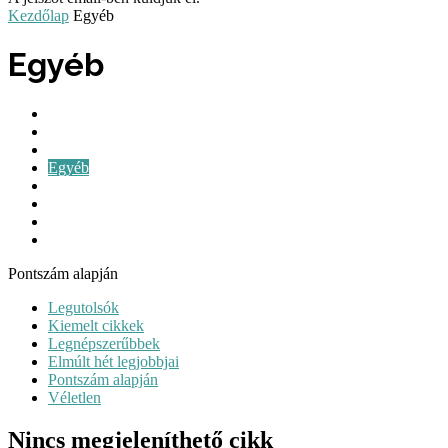
Kezdőlap
Egyéb
Egyéb
CBD és Egészség
CBD és Tudomány
CBD használat
Egyéb
Hírek
Kiemelt
Orvosi kannabisz
Városok
Pontszám alapján
Legutolsók
Kiemelt cikkek
Legnépszerűbbek
Elmúlt hét legjobbjai
Pontszám alapján
Véletlen
Nincs megjeleníthető cikk