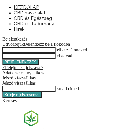
KEZDŐLAP
CBD használat
CBD és Egészség
CBD és Tudomány
Hírek
Bejelentkezés
Üdvözöljük!
Jelentkezz be a fiókodba
felhasználóneved
jelszavad
Elfelejtette a jelszavát?
Adatkezelési nyilatkozat
Jelszó visszaállítás
Jelszó visszaállítás
e-mail címed
Keresés