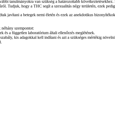
ovábbi tanulmányokra van szükség a határozottabb következtetésekhez.
ásáról. Tudjuk, hogy a THC segít a szexualitás négy területén, ezek pedig
ak javítani a betegek nemi életén és ezek az anekdotikus bizonyítékok
k néhány szempontot:
k és a független laboratórium általi ellenőrzés meglétének.
szabály, kis adagokkal kell indítani és azt a szükséges mértékig növelni
d.
.