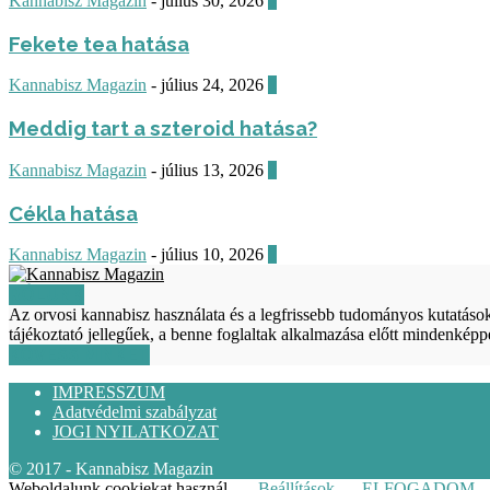
Kannabisz Magazin
-
július 30, 2026
0
Fekete tea hatása
Kannabisz Magazin
-
július 24, 2026
0
Meddig tart a szteroid hatása?
Kannabisz Magazin
-
július 13, 2026
0
Cékla hatása
Kannabisz Magazin
-
július 10, 2026
0
RÓLUNK
Az orvosi kannabisz használata és a legfrissebb tudományos kutatá
tájékoztató jellegűek, a benne foglaltak alkalmazása előtt mindenkép
KÖVESS MINKET
IMPRESSZUM
Adatvédelmi szabályzat
JOGI NYILATKOZAT
© 2017 - Kannabisz Magazin
Weboldalunk cookiekat használ.
Beállítások
ELFOGADOM