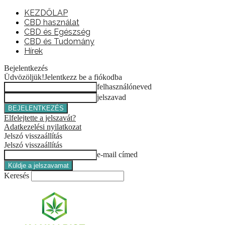
KEZDŐLAP
CBD használat
CBD és Egészség
CBD és Tudomány
Hírek
Bejelentkezés
Üdvözöljük!
Jelentkezz be a fiókodba
felhasználóneved
jelszavad
Elfelejtette a jelszavát?
Adatkezelési nyilatkozat
Jelszó visszaállítás
Jelszó visszaállítás
e-mail címed
Keresés