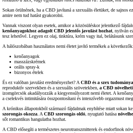
Sokan örülnének, ha a CBD javítaná a szexuális életüket, de sajnos
amire nem tud hatást gyakorolni.
Vannak viszont olyan esetek, amikor a közösüléskor jelentkező fájdalo
kenőanyagokhoz adagolt CBD jelentős javulást hozhat
, nyilván 
tesz lehetővé. Legyen ez olaj, tinktúra, krém vagy ital, belátásunk sz
A hálószobában használatos nemi életet javító termékek a következők
kenőanyagok
masszázskrémek
orális spray-k
bizonyos ételek
És ez valóban javulást eredményezhet? A
CBD és a szex tudomány
reproduktív szervekben és a szexuális szövetekben,
a CBD növelheti a
izomgörcsök akadályozzák a kiegyensúlyozott nemi életet. A kenőan
a cselekvés intimitására összpontosítani és intenzívebb orgazmust meg
A krónikus állapotokból származó fájdalmak enyhítése miatt sokan ker
szorongás okozza
. A
CBD szorongás oldó
, nyugtató hatása
növelhe
sőt romantikus hangulatba hozhat.
A CBD elősegíti a természetes neurotranszmitterek és endorfinok növ