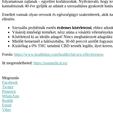
folyamatosan zajlanak – egyelőre korlátozottak. Nyilvánvaló, hogy t
kannabisznak 40 éve gyűjtik az adatait a szexualitásra gyakorolt ​​hat
Emellett vannak olyan orvosok és egészségügyi szakemberek, akik tudt
ellenére.
Szexuális problémák esetén
érdemes kísérletezni
, ehhez adun
Vásárolj minőségi terméket, nézz utána a vásárlói véleményekne
Kísérletezd ki az ideális adagot! Nincs meghatározott adagolási 
Mielőtt bemennél a hálószobába, 30-60 perccel azelőtt fogyasz
Kizárólag a 0% THC tartalmú CBD termék legális, ilyet keress
Forrás:
https://www.healthline.com/health/cbd-sex-effectiveness
Itt megrendelheted:
https://usamedical.eu/
Megosztás
Facebook
Twitter
Pinterest
WhatsApp
ReddIt
Email
Viber