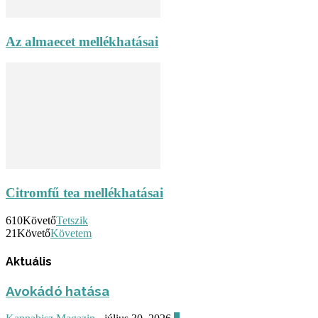
Az almaecet mellékhatásai
Citromfű tea mellékhatásai
610
Követő
Tetszik
21
Követő
Követem
Aktuális
Avokádó hatása