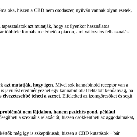
léma oka, hiszen a CBD nem csodaszer, nyilván vannak olyan esetek,
 tapasztalatok azt mutatják, hogy az ilyenkor használatos
többféle formában elérhető a piacon, ami változatos felhasználást
tek
azt mutatják, hogy igen
. Mivel sok kannabinoid receptor van a
 is javulást eredményezhet egy kannabidiollal felitatott kenőanyag, ha
s
élvezetesebbé teheti a szexet
. Elfeledteti az izomgörcsöket és segít
 problémát nem fájdalom, hanem pszichés gond, például
lősegítheti a szexuális relaxációt, hiszen csökkentheti az aggodalmakat,
kértők még így is szkeptikusak, hiszen a CBD kutatások – bár