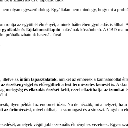
 ez nem olyan egyszerű dolog. Egyáltalán nem mindegy, hogy mi a prob
m rontja az együttlét élményét, aminek hátterében gyulladás is állhat. A
ez
gyulladás és fájdalomcsillapító
hatásának köszönhető. A CBD ma már 
erint próbálkozhatunk használatával.
:
a
, illetve az
intim tapasztalatok
, amiket az emberek a kannabidollal él
z érzékenységet és elősegítheti a test természetes kenését is
. Akkor
yag
melegség és ellazulás érzését kelti
, ezzel
ellazíthatja az izmokat
é
élni.
esik, ilyen például az endometriózis. Na de nézzük, mi a helyzet,
ha a
ti az örömérzést
, mivel oldhatja a szorongást és a stresszt. Nagyban e
ekedését, amelyek végül jobb szexuális élményhez vezetnek. Egyes sza