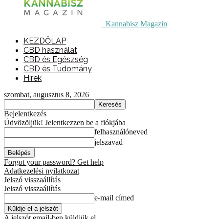
Kannabisz Magazin
KEZDŐLAP
CBD használat
CBD és Egészség
CBD és Tudomány
Hírek
szombat, augusztus 8, 2026
Bejelentkezés
Üdvözöljük! Jelentkezzen be a fiókjába
felhasználóneved
jelszavad
Forgot your password? Get help
Adatkezelési nyilatkozat
Jelszó visszaállítás
Jelszó visszaállítás
e-mail címed
A jelszót email-ben küldjük el.