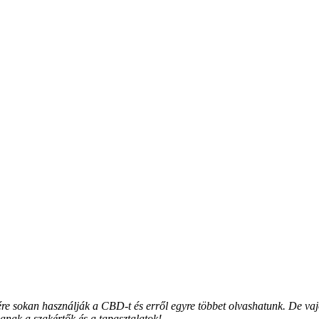
ére sokan használják a CBD-t és erről egyre többet olvashatunk. De vaj
anak a szakértők és a tapasztalatok!