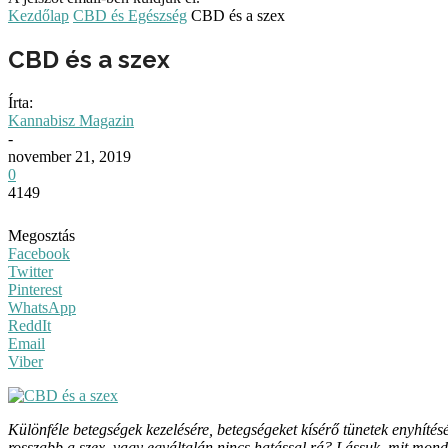
Kezdőlap
CBD és Egészség
CBD és a szex
CBD és a szex
Írta:
Kannabisz Magazin
-
november 21, 2019
0
4149
Megosztás
Facebook
Twitter
Pinterest
WhatsApp
ReddIt
Email
Viber
Különféle betegségek kezelésére, betegségeket kísérő tünetek enyhítés
rosszabb a szex, vagy egyáltalán nincs hatással rá? Lássuk, mit mond