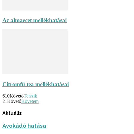
Az almaecet mellékhatásai
Citromfű tea mellékhatásai
610
Követő
Tetszik
21
Követő
Követem
Aktuális
Avokádó hatása