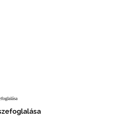
efoglalása
szefoglalása