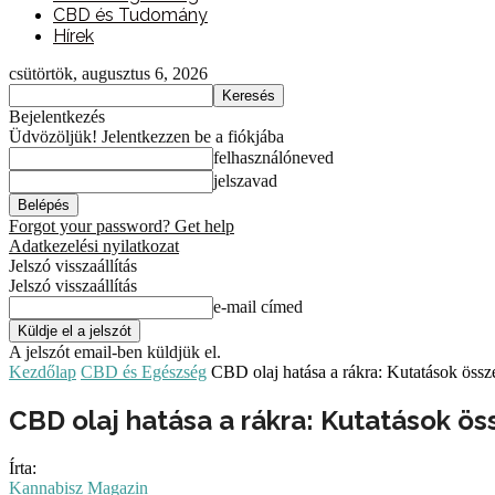
CBD és Tudomány
Hírek
csütörtök, augusztus 6, 2026
Bejelentkezés
Üdvözöljük! Jelentkezzen be a fiókjába
felhasználóneved
jelszavad
Forgot your password? Get help
Adatkezelési nyilatkozat
Jelszó visszaállítás
Jelszó visszaállítás
e-mail címed
A jelszót email-ben küldjük el.
Kezdőlap
CBD és Egészség
CBD olaj hatása a rákra: Kutatások össz
CBD olaj hatása a rákra: Kutatások ös
Írta:
Kannabisz Magazin