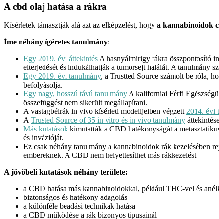
A cbd olaj hatása a rákra
Kísérletek támasztják alá azt az elképzelést, hogy
a kannabinoidok c
Íme néhány ígéretes tanulmány:
Egy 2019. évi áttekintés
A hasnyálmirigy rákra összpontosító in 
elterjedését és indukálhatják a tumorsejt halálát. A tanulmány
Egy 2019. évi tanulmány
, a Trustted Source számolt be róla, h
befolyásolja.
Egy nagy, hosszú távú tanulmány
A kaliforniai Férfi Egészség
összefüggést nem sikerült megállapítani.
A vastagbélrák in vivo kísérleti modelljeiben végzett
2014. évi
A
Trusted Source of 35 in vitro és in vivo tanulmány
áttekintés
Más kutatások
kimutatták a CBD hatékonyságát a metasztatikus 
és invázióját.
Ez csak néhány tanulmány a kannabinoidok rák kezelésében rej
embereknek. A CBD nem helyettesíthet más rákkezelést.
A jövőbeli kutatások néhány területe:
a CBD hatása más kannabinoidokkal, például THC-vel és anél
biztonságos és hatékony adagolás
a különféle beadási technikák hatása
a CBD működése a rák bizonyos típusainál