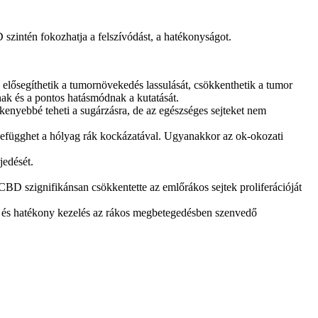
 szintén fokozhatja a felszívódást, a hatékonyságot.
k elősegíthetik a tumornövekedés lassulását, csökkenthetik a tumor
nak és a pontos hatásmódnak a kutatását.
ékenyebbé teheti a sugárzásra, de az egészséges sejteket nem
szefügghet a hólyag rák kockázatával. Ugyanakkor az ok-okozati
jedését.
BD szignifikánsan csökkentette az emlőrákos sejtek proliferációját
s és hatékony kezelés az rákos megbetegedésben szenvedő