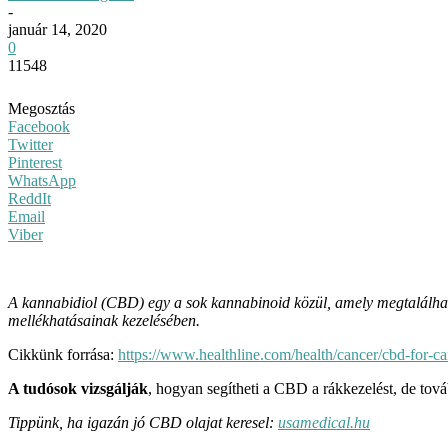
-
január 14, 2020
0
11548
Megosztás
Facebook
Twitter
Pinterest
WhatsApp
ReddIt
Email
Viber
A kannabidiol (CBD) egy a sok kannabinoid közül, amely megtalálhat
mellékhatásainak kezelésében.
Cikkünk forrása:
https://www.healthline.com/health/cancer/cbd-for-c
A tudósok vizsgálják
, hogyan segítheti a CBD a rákkezelést, de tov
Tippünk, ha igazán jó CBD olajat keresel:
usamedical.hu