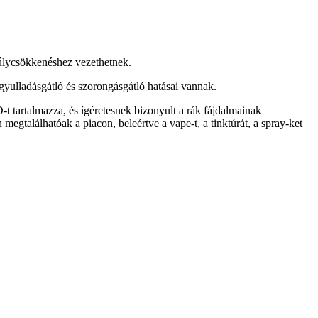
súlycsökkenéshez vezethetnek.
 gyulladásgátló és szorongásgátló hatásai vannak.
tartalmazza, és ígéretesnek bizonyult a rák fájdalmainak
találhatóak a piacon, beleértve a vape-t, a tinktúrát, a spray-ket