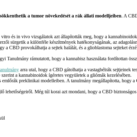
sökkenthetik a tumor növekedését
a rák állati modelljeiben
. A CBD
vitro és in vivo vizsgálatok azt állapították meg, hogy a kannabinoido
 szerzői sürgetik a különféle készítmények hatékonyságának, az adagolás
ogy a CBD provokálhatja a sejtek halálát, és a glioblastoma sejteket érz
ügyi Tanulmány rámutatott, hogy a kannabisz használata fordítottan ös
 tanulmány
arra utal, hogy a CBD gátolhatja a vastagbélrák sejtjeinek ter
e szerint a kannabinoidok ígéretes vegyületek a gliómák kezelésében.
emlőrák preklinikai modelleiben. A tanulmány megállapította, hogy a C
lő lehetőségeiről. Még túl korai azt mondani, hogy a CBD biztonságo
kül