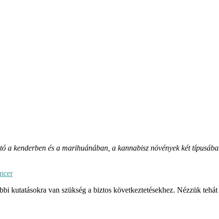
ó a kenderben és a marihuánában, a kannabisz növények két típusában
ancer
ábbi kutatásokra van szükség a biztos következtetésekhez. Nézzük tehá