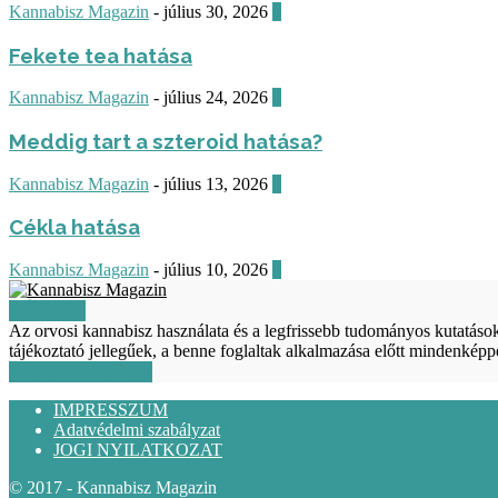
Kannabisz Magazin
-
július 30, 2026
0
Fekete tea hatása
Kannabisz Magazin
-
július 24, 2026
0
Meddig tart a szteroid hatása?
Kannabisz Magazin
-
július 13, 2026
0
Cékla hatása
Kannabisz Magazin
-
július 10, 2026
0
RÓLUNK
Az orvosi kannabisz használata és a legfrissebb tudományos kutatá
tájékoztató jellegűek, a benne foglaltak alkalmazása előtt mindenkép
KÖVESS MINKET
IMPRESSZUM
Adatvédelmi szabályzat
JOGI NYILATKOZAT
© 2017 - Kannabisz Magazin