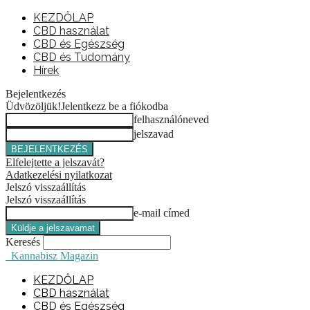
KEZDŐLAP
CBD használat
CBD és Egészség
CBD és Tudomány
Hírek
Bejelentkezés
Üdvözöljük!
Jelentkezz be a fiókodba
felhasználóneved
jelszavad
Elfelejtette a jelszavát?
Adatkezelési nyilatkozat
Jelszó visszaállítás
Jelszó visszaállítás
e-mail címed
Keresés
Kannabisz Magazin
KEZDŐLAP
CBD használat
CBD és Egészség