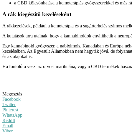
a CBD kölcsönhatása a kemoterápiás gyógyszerekkel és más rá
A rák kiegészítő kezeléseként
A rákkezelések, például a kemoterápia és a sugárterhelés számos mel
A kutatások arra utalnak, hogy a kannabinoidok enyhíthetik a neuropáti
Egy kannabinoid gyógyszer, a nabiximols, Kanadában és Európa néhán
kezelésében. Az Egyesült Államokban nem hagyták jóvá, de folyamatos
és az olajokat is.
Ha fontolóra veszi az orvosi marihuána, vagy a CBD termékek használat
Megosztás
Facebook
Twitter
Pinterest
WhatsApp
ReddIt
Email
Viber