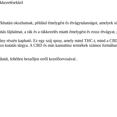
kkezelésekkel
lékhatást okozhatnak, például émelygést és étvágytalanságot, amelyek 
ás fájdalmat, a rák és a rákkezelés miatti émelygést és rossz étvágyat,
y részén kapható. Ez egy száj spray, amely mind THC-t, mind a CBD-t 
 kutatás tárgya. A CBD és más kannabisz termékek számos formában meg
át, feltétlen beszéljen erről kezelőorvosával .