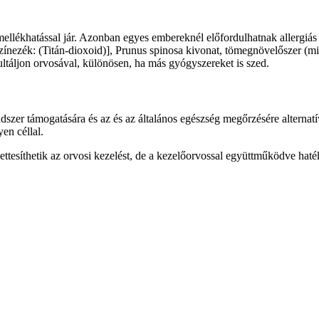
mellékhatással jár. Azonban egyes embereknél előfordulhatnak allergiás
színezék: (Titán-dioxoid)], Prunus spinosa kivonat, tömegnövelőszer (mi
zultáljon orvosával, különösen, ha más gyógyszereket is szed.
endszer támogatására és az és az általános egészség megőrzésére alter
yen céllal.
ttesíthetik az orvosi kezelést, de a kezelőorvossal együttműködve hat