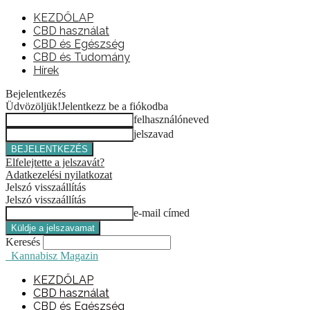
KEZDŐLAP
CBD használat
CBD és Egészség
CBD és Tudomány
Hírek
Bejelentkezés
Üdvözöljük!
Jelentkezz be a fiókodba
felhasználóneved
jelszavad
Elfelejtette a jelszavát?
Adatkezelési nyilatkozat
Jelszó visszaállítás
Jelszó visszaállítás
e-mail címed
Keresés
Kannabisz Magazin
KEZDŐLAP
CBD használat
CBD és Egészség