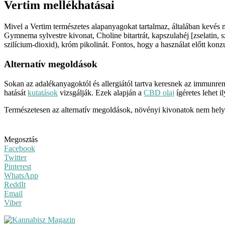
Vertim mellékhatásai
Mivel a Vertim természetes alapanyagokat tartalmaz, általában kevés 
Gymnema sylvestre kivonat, Choline bitartrát, kapszulahéj [zselatin, 
szilícium-dioxid), króm pikolinát. Fontos, hogy a használat előtt kon
Alternatív megoldások
Sokan az adalékanyagoktól és allergiától tartva keresnek az immunr
hatását
kutatások
vizsgálják. Ezek alapján a
CBD olaj
ígéretes lehet il
Természetesen az alternatív megoldások, növényi kivonatok nem helye
Megosztás
Facebook
Twitter
Pinterest
WhatsApp
ReddIt
Email
Viber