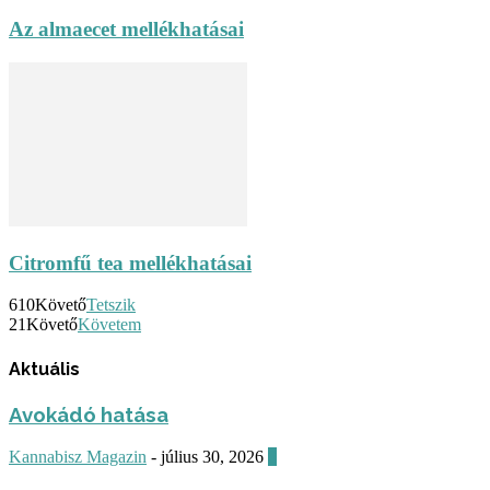
Az almaecet mellékhatásai
Citromfű tea mellékhatásai
610
Követő
Tetszik
21
Követő
Követem
Aktuális
Avokádó hatása
Kannabisz Magazin
-
július 30, 2026
0