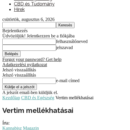
CBD és Tudomány
Hírek
csütörtök, augusztus 6, 2026
Bejelentkezés
Üdvözöljük! Jelentkezzen be a fiókjába
felhasználóneved
jelszavad
Forgot your password? Get help
Adatkezelési nyilatkozat
Jelszó visszaállítás
Jelszó visszaállítás
e-mail címed
A jelszót email-ben küldjük el.
Kezdőlap
CBD és Egészség
Vertim mellékhatásai
Vertim mellékhatásai
Írta:
Kannabisz Magazin