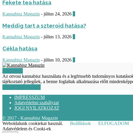
Fekete tea hatása
Kannabisz Magazin
-
július 24, 2026
0
Meddig tart a szteroid hatása?
Kannabisz Magazin
-
július 13, 2026
0
Cékla hatása
Kannabisz Magazin
-
július 10, 2026
0
RÓLUNK
Az orvosi kannabisz használata és a legfrissebb tudományos kutatá
tájékoztató jellegűek, a benne foglaltak alkalmazása előtt mindenkép
KÖVESS MINKET
IMPRESSZUM
Adatvédelmi szabályzat
JOGI NYILATKOZAT
© 2017 - Kannabisz Magazin
Weboldalunk cookiekat használ.
Beállítások
ELFOGADOM
Adatvédelem és Cooki-ek