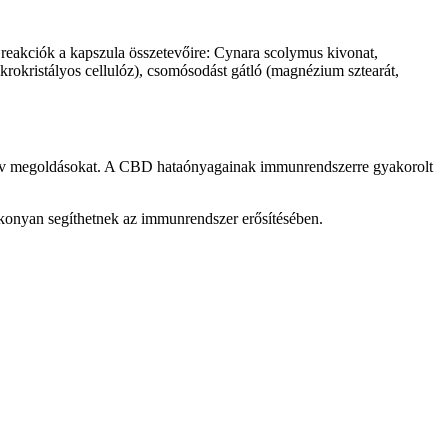
 reakciók a kapszula összetevőire: Cynara scolymus kivonat,
krokristályos cellulóz), csomósodást gátló (magnézium sztearát,
natív megoldásokat. A CBD hataónyagainak immunrendszerre gyakorolt
ékonyan segíthetnek az immunrendszer erősítésében.